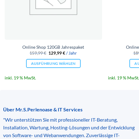
Online Shop 120GB Jahrespaket
Online
Ursprünglicher
Aktueller
159,99
€
129,99
€
/ Jahr
18
Preis
Preis
war:
ist:
AUSFÜHRUNG WÄHLEN
A
159,99 €
129,99 €.
inkl. 19 % MwSt.
inkl. 19 % MwSt
Über Mr.S.Perlenoase & IT Services
"Wir unterstützen Sie mit professioneller IT-Beratung,
Installation, Wartung, Hosting-Lösungen und der Entwicklung
von Software- und Webanwendungen. Zuverlässige IT-