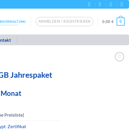
ANMELDEN / REGISTRIEREN
0
0,00
€
INVERWALTUNG
ntakt
GB Jahrespaket
icher
ktueller
/ Monat
reis
t:
59,99 €.
he Preisliste)
ypt Zertifikat