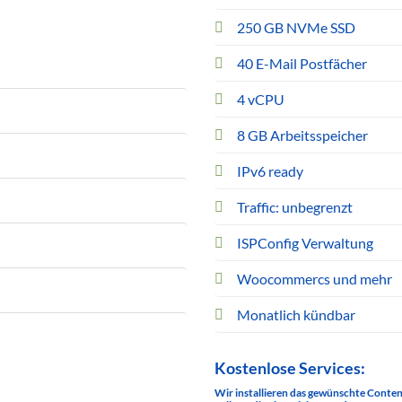
250 GB NVMe SSD
40 E-Mail Postfächer
4 vCPU
8 GB Arbeitsspeicher
IPv6 ready
Traffic: unbegrenzt
ISPConfig Verwaltung
Woocommercs und mehr
Monatlich kündbar
Kostenlose Services:
Wir installieren das gewünschte Conte