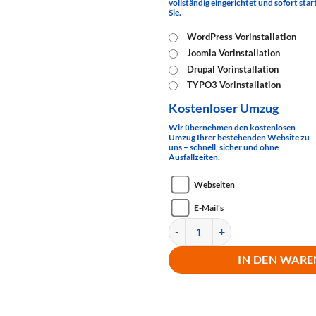
vollständig eingerichtet und sofort sta
Sie.
WordPress Vorinstallation
Joomla Vorinstallation
Drupal Vorinstallation
TYPO3 Vorinstallation
Kostenloser Umzug
Wir übernehmen den kostenlosen
Umzug Ihrer bestehenden Website zu
uns – schnell, sicher und ohne
Ausfallzeiten.
Webseiten
E-Mail's
Online Shop 250 GB Jahrespaket
IN DEN WARE