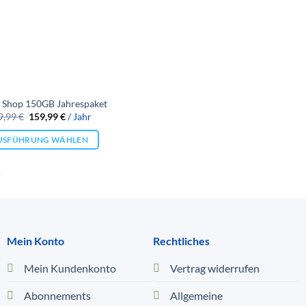
 Shop 150GB Jahrespaket
Ursprünglicher
Aktueller
9,99
€
159,99
€
/ Jahr
Preis
Preis
war:
ist:
USFÜHRUNG WÄHLEN
189,99 €
159,99 €.
.
Mein Konto
Rechtliches
Mein Kundenkonto
Vertrag widerrufen
Abonnements
Allgemeine