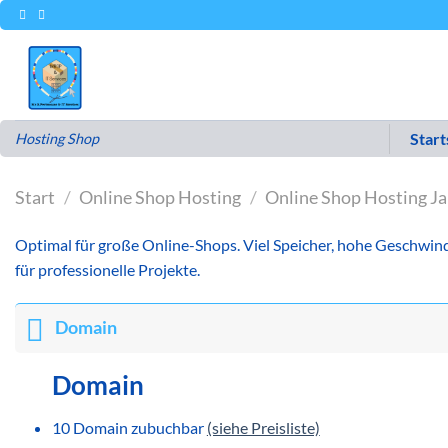
Zum
Inhalt
springen
Start
Hosting Shop
Start
/
Online Shop Hosting
/
Online Shop Hosting J
Optimal für große Online-Shops. Viel Speicher, hohe Geschwind
für professionelle Projekte.
Domain
Domain
10 Domain zubuchbar
(siehe Preisliste)