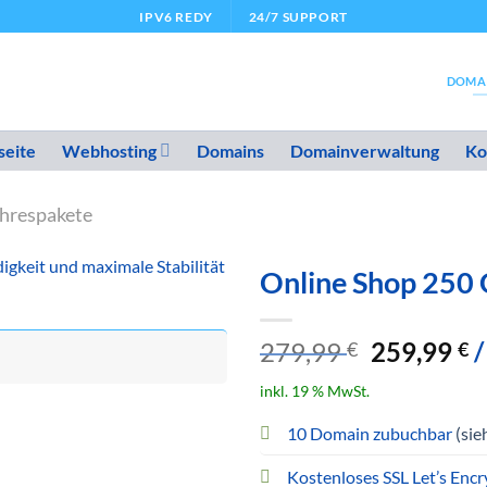
IPV6 REDY
24/7 SUPPORT
DOMA
seite
Webhosting
Domains
Domainverwaltung
Ko
ahrespakete
igkeit und maximale Stabilität
Online Shop 250 
Ursprüngl
A
279,99
259,99
€
€
Preis
P
inkl. 19 % MwSt.
war:
is
279,99 €
2
10 Domain zubuchbar
(sie
Kostenloses SSL Let’s Encr