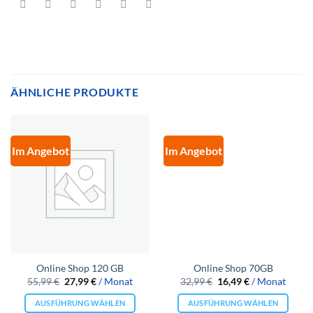
ÄHNLICHE PRODUKTE
Im Angebot
Im Angebot
Online Shop 120 GB
Online Shop 70GB
Ursprünglicher
Aktueller
Ursprünglicher
Aktueller
55,99
€
27,99
€
/ Monat
32,99
€
16,49
€
/ Monat
Preis
Preis
Preis
Preis
war:
ist:
war:
ist:
AUSFÜHRUNG WÄHLEN
AUSFÜHRUNG WÄHLEN
55,99 €
27,99 €.
32,99 €
16,49 €.