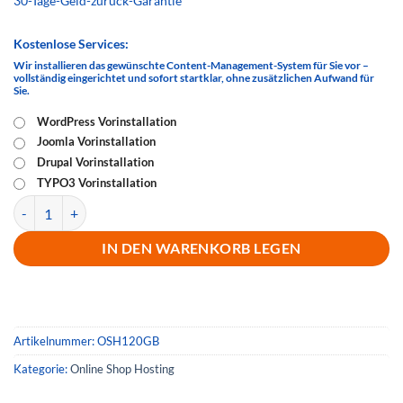
30-Tage-Geld-zurück-Garantie
Kostenlose Services:
Wir installieren das gewünschte Content-Management-System für Sie vor –
vollständig eingerichtet und sofort startklar, ohne zusätzlichen Aufwand für
Sie.
WordPress Vorinstallation
Joomla Vorinstallation
Drupal Vorinstallation
TYPO3 Vorinstallation
Online Shop 40GB Menge
IN DEN WARENKORB LEGEN
Artikelnummer:
OSH120GB
Kategorie:
Online Shop Hosting