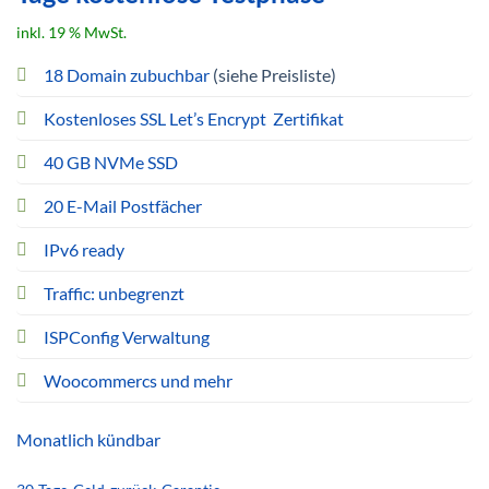
war:
ist:
inkl. 19 % MwSt.
25,99 €
12,99 €.
18 Domain zubuchbar
(siehe Preisliste)
Kostenloses SSL Let’s Encrypt Zertifikat
40 GB NVMe SSD
20 E-Mail Postfächer
IPv6 ready
Traffic: unbegrenzt
ISPConfig Verwaltung
Woocommercs und mehr
Monatlich kündbar