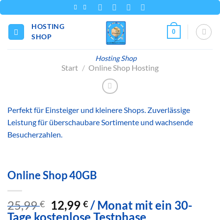
Zum
Inhalt
HOSTING
springen
0
SHOP
Hosting Shop
Start
/
Online Shop Hosting
Perfekt für Einsteiger und kleinere Shops. Zuverlässige
Leistung für überschaubare Sortimente und wachsende
Besucherzahlen.
Online Shop 40GB
Ursprünglicher
Aktueller
25,99
12,99
/ Monat mit ein 30-
€
€
Preis
Preis
Tage kostenlose Testphase