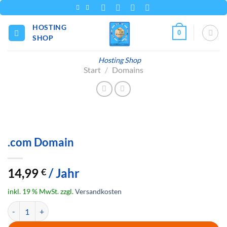
Zum
Inhalt
HOSTING
springen
0
SHOP
Hosting Shop
Start
/
Domains
.com Domain
14,99
/ Jahr
€
inkl. 19 % MwSt.
zzgl.
Versandkosten
.com Domain Menge