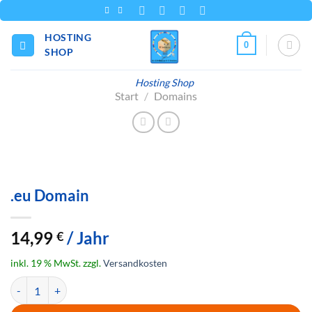
Zum
Inhalt
HOSTING
springen
0
SHOP
Hosting Shop
Start
/
Domains
.eu Domain
14,99
/ Jahr
€
inkl. 19 % MwSt.
zzgl.
Versandkosten
.eu Domain Menge